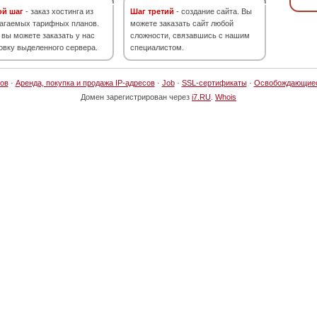
ой шаг
- заказ хостинга из
Шаг третий
- создание сайта. Вы
агаемых тарифных планов.
можете заказать сайт любой
 вы можете заказать у нас
сложности, связавшись с нашим
овку выделенного сервера.
специалистом.
ов
·
Аренда, покупка и продажа IP-адресов
·
Job
·
SSL-сертификаты
·
Освобождающие
Домен зарегистрирован через
i7.RU
.
Whois