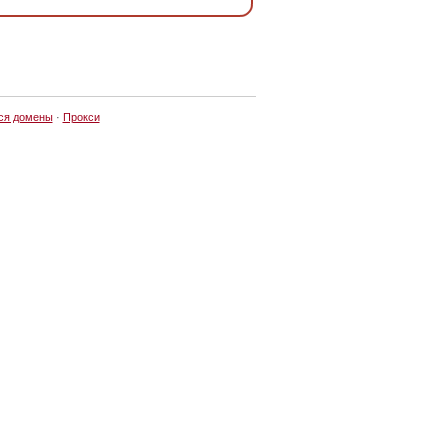
ся домены
·
Прокси