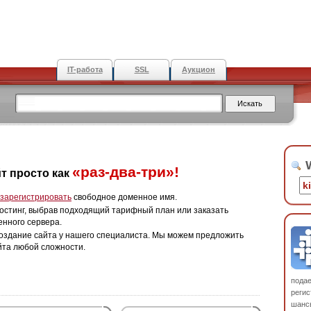
IT-работа
SSL
Аукцион
W
«раз-два-три»!
т просто как
зарегистрировать
свободное доменное имя.
остинг, выбрав подходящий тарифный план или заказать
енного сервера.
оздание сайта у нашего специалиста. Мы можем предложить
йта любой сложности.
пода
регис
шанс